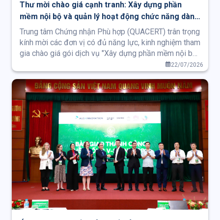
Thư mời chào giá cạnh tranh: Xây dựng phần
mềm nội bộ và quản lý hoạt động chức năng dành
cho nghiệp vụ đánh giá sự phù hợp
Trung tâm Chứng nhận Phù hợp (QUACERT) trân trọng
kính mời các đơn vị có đủ năng lực, kinh nghiệm tham
gia chào giá gói dịch vụ "Xây dựng phần mềm nội bộ
và Quản lý hoạt động chức năng dành cho nghiệp vụ
22/07/2026
Đánh giá sự phù hợp".