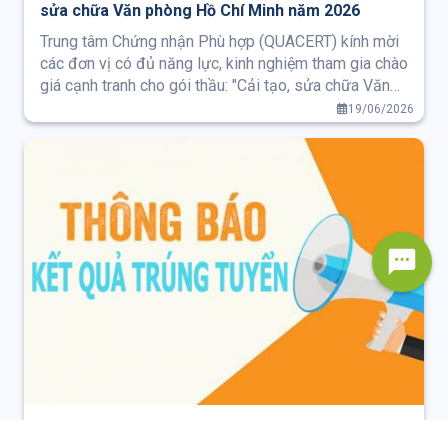
sửa chữa Văn phòng Hồ Chí Minh năm 2026
Trung tâm Chứng nhận Phù hợp (QUACERT) kính mời
các đơn vị có đủ năng lực, kinh nghiệm tham gia chào
giá cạnh tranh cho gói thầu: "Cải tạo, sửa chữa Văn
phòng Hồ Chí Minh năm 2026, số 64 - 66 Mạc Đĩnh
19/06/2026
Chi, phường Tân Định, Thành phố Hồ Chí Minh".
Thông báo về việc nhận thông báo công nhận kết