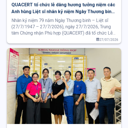
QUACERT tổ chức lễ dâng hương tưởng niệm các
Anh hùng Liệt sĩ nhân kỷ niệm Ngày Thương binh
– Liệt sĩ 27/7
Nhân kỷ niệm 79 năm Ngày Thương binh – Liệt sĩ
(27/7/1947 – 27/7/2026), ngày 27/7/2026, Trung
tâm Chứng nhận Phù hợp (QUACERT) đã tổ chức Lễ
dâng hương, dâng hoa tưởng niệm các Anh hùng Liệt
27/07/2026
sĩ tại Nghĩa trang Liệt sĩ thành phố Hà Nội (phường
Tây Tựu, thành phố Hà Nội).