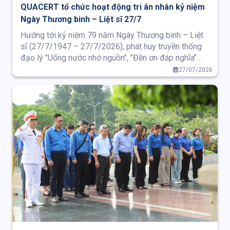
QUACERT tổ chức hoạt động tri ân nhân kỷ niệm
Ngày Thương binh – Liệt sĩ 27/7
Hướng tới kỷ niệm 79 năm Ngày Thương binh – Liệt
sĩ (27/7/1947 – 27/7/2026), phát huy truyền thống
đạo lý "Uống nước nhớ nguồn", "Đền ơn đáp nghĩa"
của dân tộc, ngày 22/7/2026, Trung tâm Chứng nhận
27/07/2026
Phù hợp (QUACERT) đã tổ chức chương trình thăm
hỏi, tặng quà các bệnh nhân là thương binh và thân
nhân gia đình liệt sĩ đang điều trị tại Bệnh viện E.