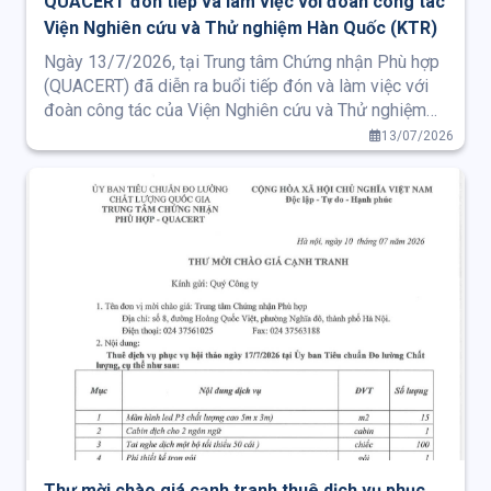
QUACERT đón tiếp và làm việc với đoàn công tác
Viện Nghiên cứu và Thử nghiệm Hàn Quốc (KTR)
Ngày 13/7/2026, tại Trung tâm Chứng nhận Phù hợp
(QUACERT) đã diễn ra buổi tiếp đón và làm việc với
đoàn công tác của Viện Nghiên cứu và Thử nghiệm
Hàn Quốc (KTR) nhằm trao đổi kết quả hợp tác, thảo
13/07/2026
luận các định hướng phát triển và tăng cường quan hệ
hợp tác giữa hai bên trong thời gian tới.
Thư mời chào giá cạnh tranh thuê dịch vụ phục