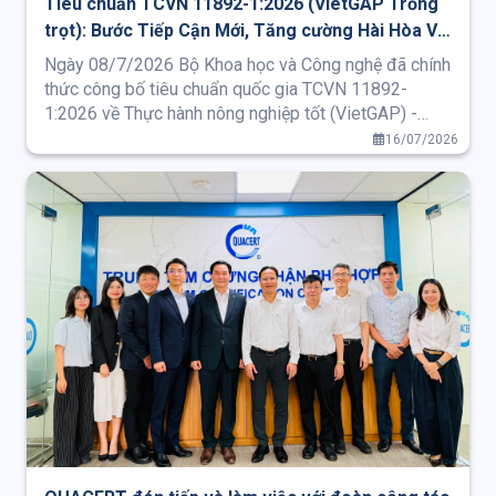
Tiêu chuẩn TCVN 11892-1:2026 (VietGAP Trồng
trọt): Bước Tiếp Cận Mới, Tăng cường Hài Hòa Với
Các Tiêu Chuẩn GAP Khu Vực Và Quốc Tế
Ngày 08/7/2026 Bộ Khoa học và Công nghệ đã chính
thức công bố tiêu chuẩn quốc gia TCVN 11892-
1:2026 về Thực hành nông nghiệp tốt (VietGAP) -
Phần 1: Trồng trọt, thay thế cho phiên bản năm 2017.
16/07/2026
Phiên bản năm 2026 được biên soạn trên cơ sở hài
hòa với tiêu chuẩn ASEAN GAP, đồng thời cập nhật và
tiếp thu nhiều nội dung tiên tiến từ các tiêu chuẩn
GAP và Nông nghiệp hữu cơ quốc tế như GlobalG.A.P.,
Nông nghiệp hữu cơ EU (Reg. 2018/848).