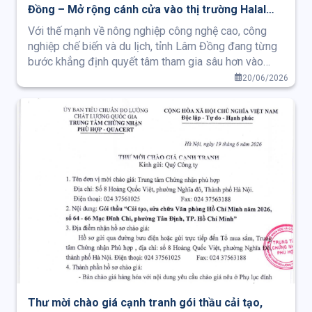
Đồng – Mở rộng cánh cửa vào thị trường Halal
toàn cầu”
Với thế mạnh về nông nghiệp công nghệ cao, công
nghiệp chế biến và du lịch, tỉnh Lâm Đồng đang từng
bước khẳng định quyết tâm tham gia sâu hơn vào
chuỗi cung ứng Halal toàn cầu thông qua việc chuẩn
20/06/2026
hóa sản phẩm, hoàn thiện hệ sinh thái Halal và tăng
cường kết nối với các thị trường Hồi giáo đầy tiềm
năng.
Thư mời chào giá cạnh tranh gói thầu cải tạo,