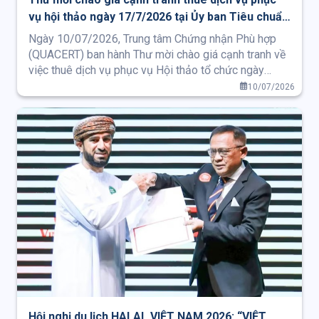
vụ hội thảo ngày 17/7/2026 tại Ủy ban Tiêu chuẩn
Đo lường Chất lượng Quốc gia
Ngày 10/07/2026, Trung tâm Chứng nhận Phù hợp
(QUACERT) ban hành Thư mời chào giá cạnh tranh về
việc thuê dịch vụ phục vụ Hội thảo tổ chức ngày
17/7/2026 tại Ủy ban Tiêu chuẩn Đo lường Chất
10/07/2026
lượng Quốc gia.
Hội nghị du lịch HALAL VIỆT NAM 2026: “VIỆT