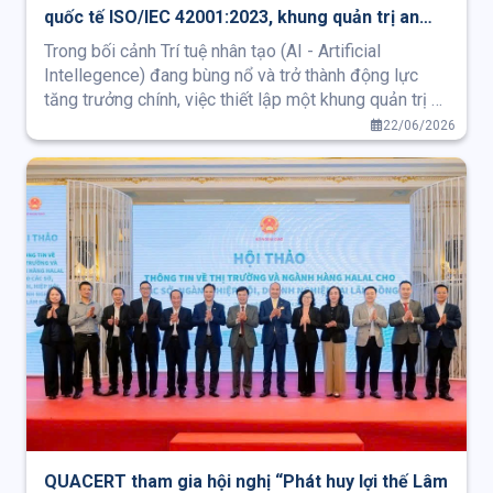
quốc tế ISO/IEC 42001:2023, khung quản trị an
toàn, minh bạch và có đạo đức trong phát triển
Trong bối cảnh Trí tuệ nhân tạo (AI - Artificial
và ứng dụng trí tuệ nhân tạo
Intellegence) đang bùng nổ và trở thành động lực
tăng trưởng chính, việc thiết lập một khung quản trị an
toàn, minh bạch và có đạo đức cho AI không còn là
22/06/2026
lựa chọn mà là yêu cầu cấp thiết.
QUACERT tham gia hội nghị “Phát huy lợi thế Lâm