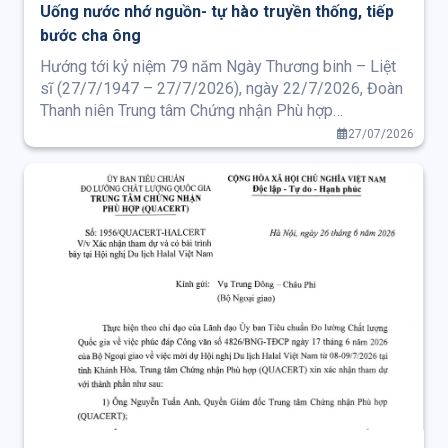
Uống nước nhớ nguồn- tự hào truyền thống, tiếp
bước cha ông
Hướng tới kỷ niệm 79 năm Ngày Thương binh – Liệt
sĩ (27/7/1947 – 27/7/2026), ngày 22/7/2026, Đoàn
Thanh niên Trung tâm Chứng nhận Phù hợp
(QUACERT) đã đồng hành cùng Đoàn Thanh niên Ủy
27/07/2026
ban Tiêu chuẩn Đo lường Chất lượng Quốc gia tham
dự Lễ dâng hương, dâng hoa tưởng niệm các Anh
hùng Liệt sĩ tại Đài tưởng niệm Bắc Sơn (Ba Đình, Hà
Nội).