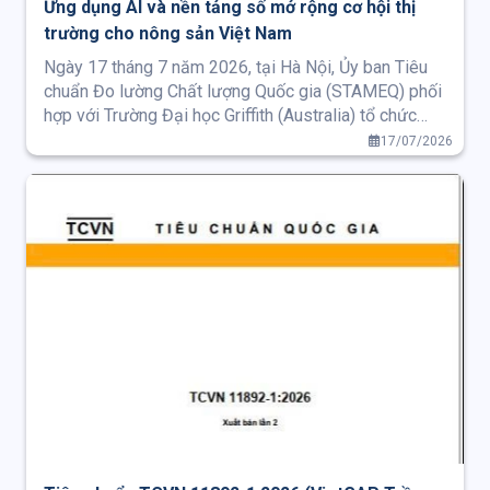
Ứng dụng AI và nền tảng số mở rộng cơ hội thị
trường cho nông sản Việt Nam
Ngày 17 tháng 7 năm 2026, tại Hà Nội, Ủy ban Tiêu
chuẩn Đo lường Chất lượng Quốc gia (STAMEQ) phối
hợp với Trường Đại học Griffith (Australia) tổ chức
Hội thảo quốc tế "Mở rộng cơ hội thị trường cho nông
17/07/2026
sản Việt Nam thông qua ứng dụng nền tảng số và AI
trong chứng nhận, truy xuất nguồn gốc".