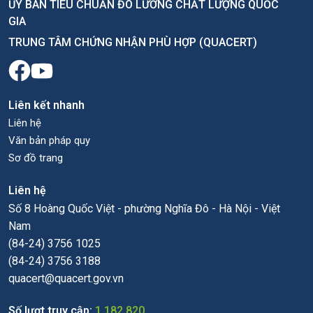
ỦY BAN TIÊU CHUẨN ĐO LƯỜNG CHẤT LƯỢNG QUỐC
GIA
TRUNG TÂM CHỨNG NHẬN PHÙ HỢP (QUACERT)
Liên kết nhanh
Liên hệ
Văn bản pháp quy
Sơ đồ trang
Liên hệ
Số 8 Hoàng Quốc Việt - phường Nghĩa Đô - Hà Nội - Việt
Nam
(84-24) 3756 1025
(84-24) 3756 3188
quacert@quacert.gov.vn
Số lượt truy cập:
1.182.820