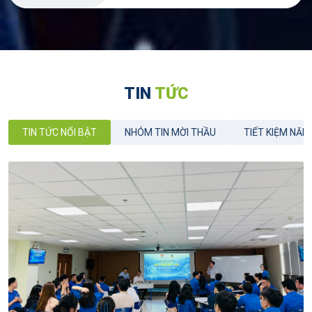
TIN
TỨC
TIN TỨC NỔI BẬT
NHÓM TIN MỜI THẦU
TIẾT KIỆM NĂN