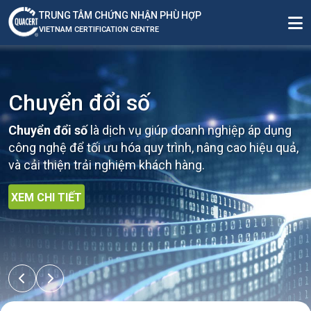
TRUNG TÂM CHỨNG NHẬN PHÙ HỢP
VIETNAM CERTIFICATION CENTRE
Chuyển đổi số
Chuyển đổi số
là dịch vụ giúp doanh nghiệp áp dụng
công nghệ để tối ưu hóa quy trình, nâng cao hiệu quả,
và cải thiện trải nghiệm khách hàng.
XEM CHI TIẾT
XEM CHI TIẾT
XEM CHI TIẾT
XEM CHI TIẾT
XEM CHI TIẾT